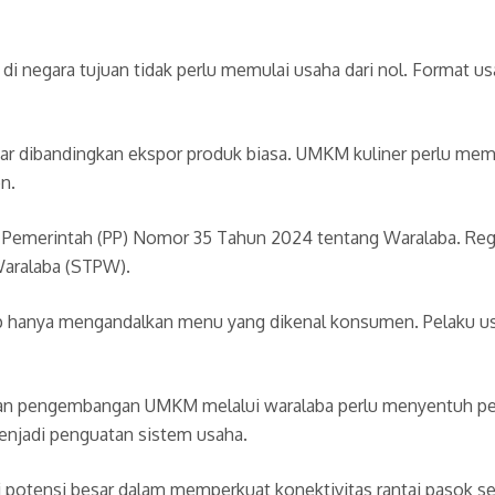
a di negara tujuan tidak perlu memulai usaha dari nol. Format
 dibandingkan ekspor produk biasa. UMKM kuliner perlu memilik
n.
an Pemerintah (PP) Nomor 35 Tahun 2024 tentang Waralaba. Regu
Waralaba (STPW).
p hanya mengandalkan menu yang dikenal konsumen. Pelaku usa
takan pengembangan UMKM melalui waralaba perlu menyentuh per
menjadi penguatan sistem usaha.
tensi besar dalam memperkuat konektivitas rantai pasok sert