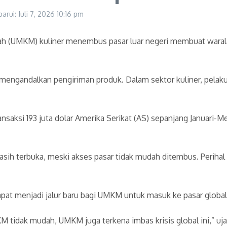
barui: Juli 7, 2026
10:16 pm
gah (UMKM) kuliner menembus pasar luar negeri membuat wara
mengandalkan pengiriman produk. Dalam sektor kuliner, pelak
saksi 193 juta dolar Amerika Serikat (AS) sepanjang Januari-M
 terbuka, meski akses pasar tidak mudah ditembus. Perihal s
apat menjadi jalur baru bagi UMKM untuk masuk ke pasar global
idak mudah, UMKM juga terkena imbas krisis global ini,” ujar