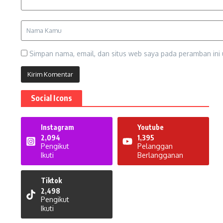
Simpan nama, email, dan situs web saya pada peramban ini 
Social Icons
Instagram
Youtube
2,094
1,395
Pengikut
Pelanggan
Ikuti
Berlangganan
Tiktok
2,498
Pengikut
Ikuti