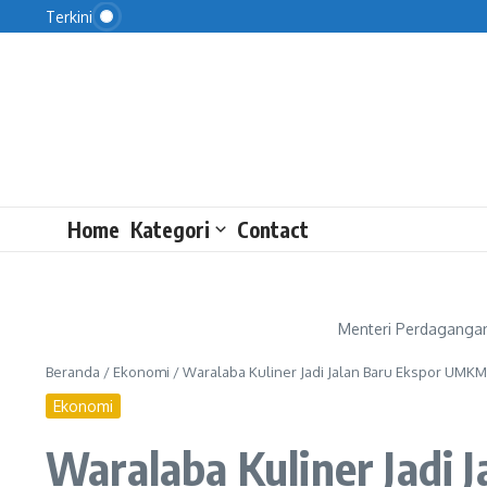
Pesan Habib Jafar bagi Pemuda Tersesat
Lewati ke konten
Terkini
KPK Periksa Iskandar Sitorus dalam Kasus Korupsi
Ini Manfaat Nasi untuk Kesehatan
Home
Kategori
Contact
Menteri Perdagangan 
Beranda
/
Ekonomi
/
Waralaba Kuliner Jadi Jalan Baru Ekspor UMKM
Ekonomi
Waralaba Kuliner Jadi