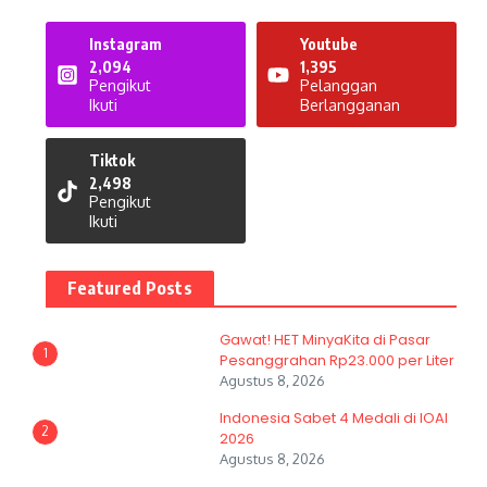
Instagram
Youtube
2,094
1,395
Pengikut
Pelanggan
Ikuti
Berlangganan
Tiktok
2,498
Pengikut
Ikuti
Featured Posts
Gawat! HET MinyaKita di Pasar
1
Pesanggrahan Rp23.000 per Liter
Agustus 8, 2026
Indonesia Sabet 4 Medali di IOAI
2
2026
Agustus 8, 2026