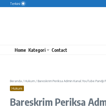
UEA-Indonesia akan Perluas Operasi Katarak Grati
Lewati ke konten
Terkini
Lantai 11 Diduga Jadi Titik Awal Kebakaran di Bap
Jawaban Kemendag soal Sprindik Baru KPK di Kasu
Home
Kategori
Contact
Beranda
/
Hukum
/
Bareskrim Periksa Admin Kanal YouTube Pandji
Hukum
Bareskrim Periksa Adm