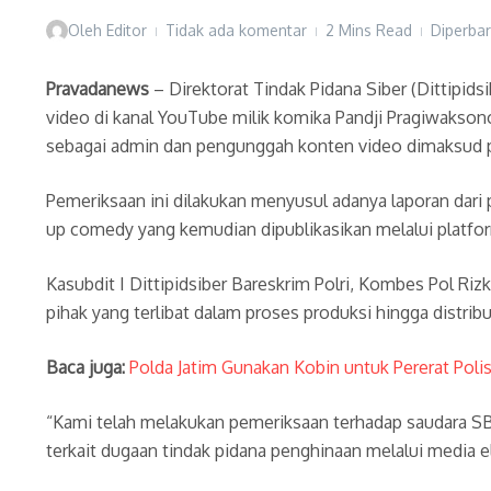
Oleh
Editor
Tidak ada komentar
2 Mins Read
Diperbar
Pravadanews
– Direktorat Tindak Pidana Siber (Dittipi
video di kanal YouTube milik komika Pandji Pragiwaksono
sebagai admin dan pengunggah konten video dimaksud pa
Pemeriksaan ini dilakukan menyusul adanya laporan dari 
up comedy yang kemudian dipublikasikan melalui platform
Kasubdit I Dittipidsiber Bareskrim Polri, Kombes Pol Ri
pihak yang terlibat dalam proses produksi hingga distrib
Baca juga:
Polda Jatim Gunakan Kobin untuk Pererat Poli
“Kami telah melakukan pemeriksaan terhadap saudara SB 
terkait dugaan tindak pidana penghinaan melalui media el