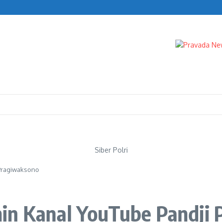
s
enda
s Blueray Cargo
Siber Polri
 Pragiwaksono
in Kanal YouTube Pandji