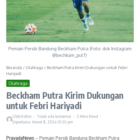
Pemain Persib Bandung Beckham Putra (Foto: dok Instagram
@bechkam_put7)
Beranda
/
Olahraga
/
Beckham Putra Kirim Dukungan untuk Febri
Hariyadi
Olahraga
Beckham Putra Kirim Dukungan
untuk Febri Hariyadi
Oleh
Editor
Tidak ada komentar
2 Mins Read
Diperbarui: Maret 8, 2026
10:55 pm
PravadaNews
– Pemain Persib Bandung Beckham Putra