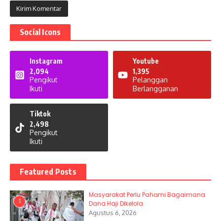
Social Icons
Instagram
Youtube
2,094
1,395
Pengikut
Pelanggan
Ikuti
Berlangganan
Tiktok
2,498
Pengikut
Ikuti
Featured Posts
Masyarakat Perlu Pahami Bagaimana
1
Dana Haji Dikelola
Agustus 6, 2026