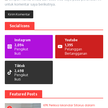
untuk komentar saya berikutnya.
Social Icons
Instagram
Youtube
2,094
1,395
Pengikut
Pelanggan
Ikuti
Berlangganan
Tiktok
2,498
Pengikut
Ikuti
Featured Posts
KPK Periksa Iskandar Sitorus dalam