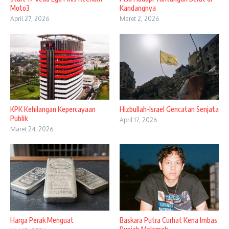
Moto3
Kandangnya
April 27, 2026
Maret 2, 2026
KPK Kehilangan Kepercayaan
Hizbullah-Israel Gencatan Senjata
Publik
April 17, 2026
Maret 24, 2026
Harga Perak Menguat
Baskara Putra Curhat Kena Imbas