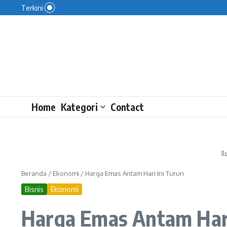
Kata Legislator Ini Penyebab Jumlah Penganggura
Lewati ke konten
Terkini
Pansus DPRD DKI Tinjau Pengelolaan Sampah di P
Ekspor Kuat belum Tutup Defisit Migas
Home
Kategori
Contact
I
Beranda
/
Ekonomi
/
Harga Emas Antam Hari Ini Turun
Bisnis
Ekonomi
Harga Emas Antam Hari