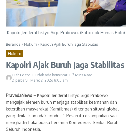
Kapolri Jenderal Listyo Sigit Prabowo. (Foto: dok Humas Polri)
Beranda
/
Hukum
/
Kapolri Ajak Buruh Jaga Stabilitas
Hukum
Kapolri Ajak Buruh Jaga Stabilitas
Oleh
Editor
Tidak ada komentar
2 Mins Read
Diperbarui: Maret 2, 2026
8:05 am
PravadaNews
– Kapolri Jenderal Listyo Sigit Prabowo
mengajak elemen buruh menjaga stabilitas keamanan dan
ketertiban masyarakat (Kamtibmas) di tengah situasi global
yang dinilai kian tidak kondusif. Pesan itu disampaikan saat
menghadiri buka puasa bersama Konfederasi Serikat Buruh
Seluruh Indonesia.