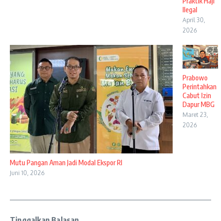
Praktik Haji
Ilegal
April 30,
2026
Prabowo
Perintahkan
Cabut Izin
Dapur MBG
Maret 23,
2026
Mutu Pangan Aman Jadi Modal Ekspor RI
Juni 10, 2026
Tinggalkan Balasan