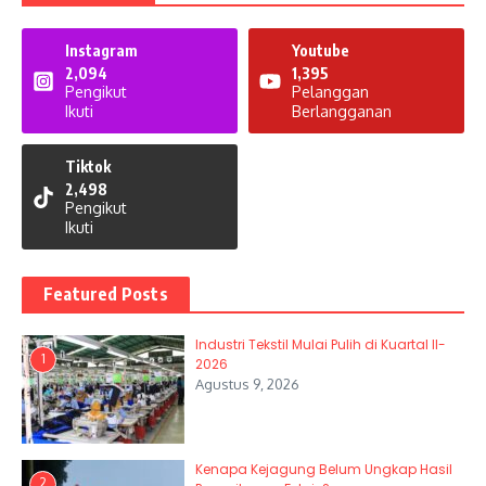
Instagram
Youtube
2,094
1,395
Pengikut
Pelanggan
Ikuti
Berlangganan
Tiktok
2,498
Pengikut
Ikuti
Featured Posts
Industri Tekstil Mulai Pulih di Kuartal II-
1
2026
Agustus 9, 2026
Kenapa Kejagung Belum Ungkap Hasil
2