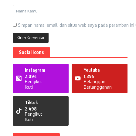
Simpan nama, email, dan situs web saya pada peramban ini 
Social Icons
Instagram
Youtube
2,094
1,395
Pengikut
Pelanggan
Ikuti
Berlangganan
Tiktok
2,498
Pengikut
Ikuti