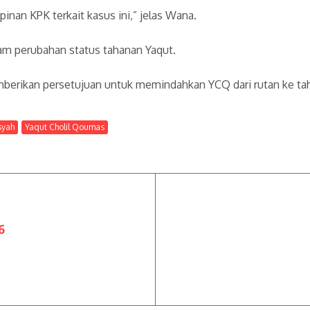
nan KPK terkait kasus ini,” jelas Wana.
m perubahan status tahanan Yaqut.
berikan persetujuan untuk memindahkan YCQ dari rutan ke t
syah
Yaqut Cholil Qoumas
6