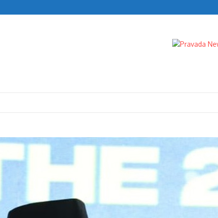
n Turun
IK