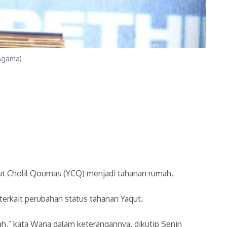
 Agama)
t Cholil Qoumas (YCQ) menjadi tahanan rumah.
rkait perubahan status tahanan Yaqut.
h,” kata Wana dalam keterangannya, dikutip Senin