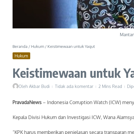
Mantan
Beranda
/
Hukum
/
Keistimewaan untuk Yaqut
Hukum
Keistimewaan untuk Y
Oleh
Akbar Budi
Tidak ada komentar
2 Mins Read
Dip
PravadaNews
– Indonesia Corruption Watch (ICW) meny
Kepala Divisi Hukum dan Investigasi ICW, Wana Alamsya
“KPK harus memberikan penjelasan secara transparan me