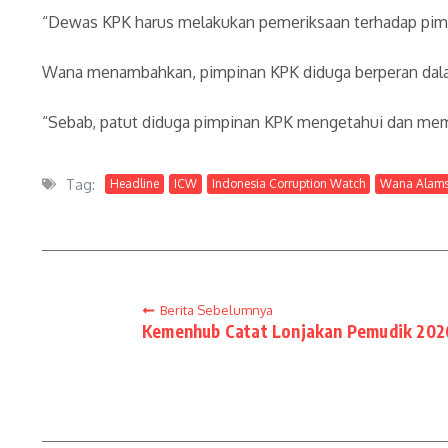
“⁠Dewas KPK harus melakukan pemeriksaan terhadap pimpi
Wana menambahkan, pimpinan KPK diduga berperan dala
“Sebab, patut diduga pimpinan KPK mengetahui dan mem
Tag:
Headline
ICW
Indonesia Corruption Watch
Wana Alam
Berita Sebelumnya
Kemenhub Catat Lonjakan Pemudik 202