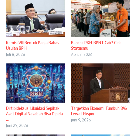
Komisi VIII Bentuk Panja Bahas
Bansos PKH-BPNT Cair? Cek
Usulan BPIH
Statusmu
Juli 8, 2026
April 2, 2026
Dirtipideksus: Likuidasi Sepihak
Targetkan Ekonomi Tumbuh 8%
Aset Digital Nasabah Bisa Dipida
Lewat Ekspor
...
Juni 9, 2026
Juni 29, 2026