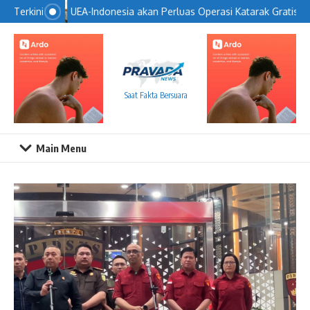
Lewati ke konten
UEA-Indonesia akan Perluas Operasi Katarak Gratis
Terkini
Saat Fakta Bersuara
Main Menu