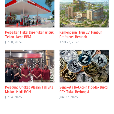
Perbaikan Fiskal Diperlukan untuk
Kemenperin: Tren EV Tumbuh
Tekan Harga BBM
Preferensi Berubah
Juni 11, 2026
April 23, 2026
Kejagung Ungkap Alasan Tak Sita
Sengketa BotXcoin Indodax Bukti
Motor Listrik BGN
CFX Tidak Berfungsi
Juni 4, 2026
Juni 27, 2026