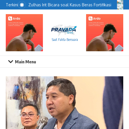
Lewati ke konten
Zulhas Irit Bicara soal Kasus Beras Fortifikasi
Terkini
Saat Fakta Bersuara
Main Menu