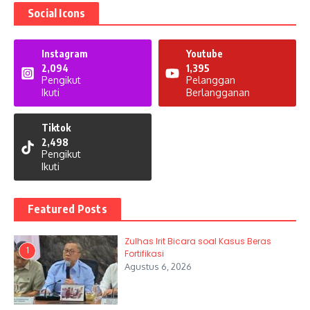
Social Icons
Instagram
Youtube
2,094
1,395
Pengikut
Pelanggan
Ikuti
Berlangganan
Tiktok
2,498
Pengikut
Ikuti
Featured Posts
Zulhas Irit Bicara soal Kasus Beras
1
Fortifikasi
Agustus 6, 2026