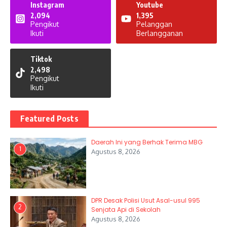
Instagram
Youtube
2,094
1,395
Pengikut
Pelanggan
Ikuti
Berlangganan
Tiktok
2,498
Pengikut
Ikuti
Featured Posts
Daerah Ini yang Berhak Terima MBG
1
Agustus 8, 2026
DPR Desak Polisi Usut Asal-usul 995
2
Senjata Api di Sekolah
Agustus 8, 2026