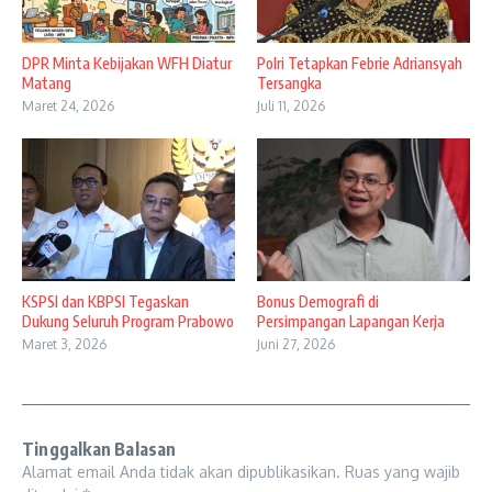
DPR Minta Kebijakan WFH Diatur
Polri Tetapkan Febrie Adriansyah
Matang
Tersangka
Maret 24, 2026
Juli 11, 2026
KSPSI dan KBPSI Tegaskan
Bonus Demografi di
Dukung Seluruh Program Prabowo
Persimpangan Lapangan Kerja
Maret 3, 2026
Juni 27, 2026
Tinggalkan Balasan
Alamat email Anda tidak akan dipublikasikan.
Ruas yang wajib