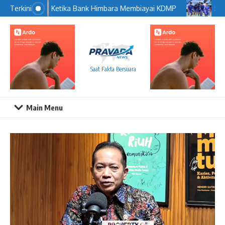
Lewati ke konten
Ketika Bank Himbara Membiayai KDMP
5 Pe
Terkini
Saat Fakta Bersuara
Main Menu