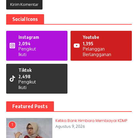
Social Icons
Instagram
Youtube
2,094
1,395
Pengikut
Pelanggan
Ikuti
Berlangganan
Tiktok
2,498
Pengikut
Ikuti
Featured Posts
Ketika Bank Himbara Membiayai KDMP
1
Agustus 9, 2026