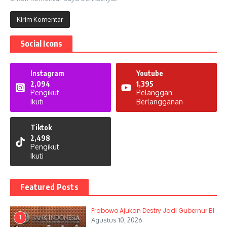
Social Icons
Instagram
Youtube
2,094
1,395
Pengikut
Pelanggan
Ikuti
Berlangganan
Tiktok
2,498
Pengikut
Ikuti
Featured Posts
Prabowo Ajukan Destry Jadi Gubernur BI
1
Agustus 10, 2026