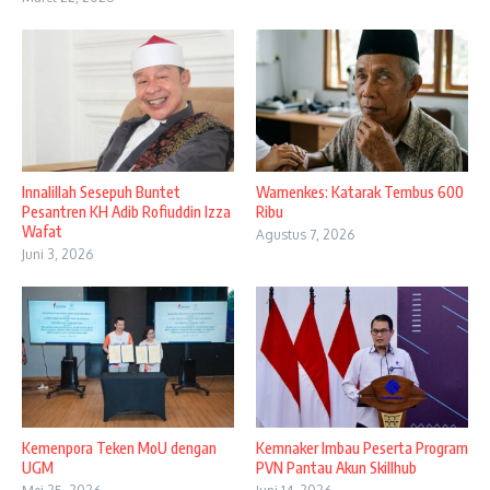
Innalillah Sesepuh Buntet
Wamenkes: Katarak Tembus 600
Pesantren KH Adib Rofiuddin Izza
Ribu
Wafat
Agustus 7, 2026
Juni 3, 2026
Kemenpora Teken MoU dengan
Kemnaker Imbau Peserta Program
UGM
PVN Pantau Akun Skillhub