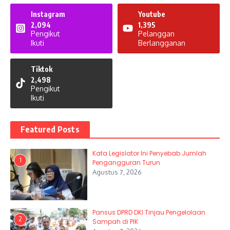
Instagram
Youtube
2,094
1,395
Pengikut
Pelanggan
Ikuti
Berlangganan
Tiktok
2,498
Pengikut
Ikuti
Featured Posts
Kata Legislator Ini Penyebab Jumlah
1
Pengangguran Turun
Agustus 7, 2026
Pansus DPRD DKI Tinjau Pengelolaan
2
Sampah di PIK