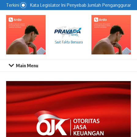
Lewati ke konten
Kata Legislator Ini Penyebab Jumlah Pengangguran Tu
Terkini
Saat Fakta Bersuara
Main Menu