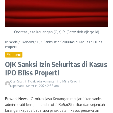
Otoritas Jasa Keuangan (OJK) RI (Foto: dok ojk.go.id)
Beranda
/
Ekonomi
/
OJK Sanksi Izin Sekuritas di Kasus IPO Bliss
Properti
Ekonomi
OJK Sanksi Izin Sekuritas di Kasus
IPO Bliss Properti
Oleh
Sigit
Tidak ada komentar
3 Mins Read
Diperbarui: Maret 15, 2026
2:38 am
PravadaNews
– Otoritas Jasa Keuangan menjatuhkan sanksi
administratif berupa denda total Rp5,625 miliar dan sejumlah
larangan kepada beberapa pihak dalam kasus penawaran