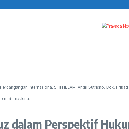
al Akses Server Indodax
erdangangan Internasional STIH IBLAM, Andri Sutrisno. Dok. Priba
um Internasional
z dalam Perspektif Huku