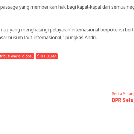
it passage yang memberikan hak bagi kapal-kapal dari semua n
rmuz yang menghalangi pelayaran internasional berpotensi b
ar hukum laut internasional,” pungkas Andri.
stribusi energi global
STIH IBLAM
Berita Selan
DPR Setuj