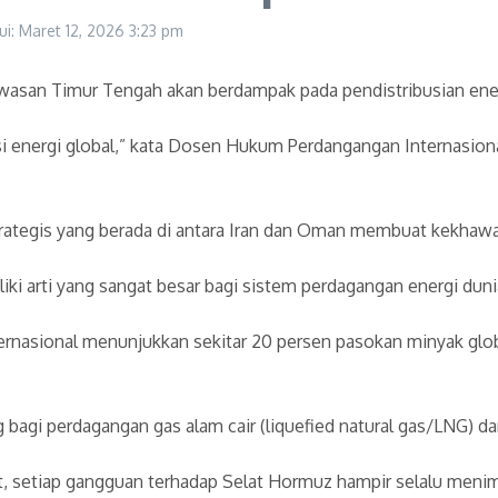
ui: Maret 12, 2026
3:23 pm
awasan Timur Tengah akan berdampak pada pendistribusian ener
usi energi global,” kata Dosen Hukum Perdangangan Internasio
trategis yang berada di antara Iran dan Oman membuat kekhawa
liki arti yang sangat besar bagi sistem perdagangan energi dunia
rnasional menunjukkan sekitar 20 persen pasokan minyak global 
g bagi perdagangan gas alam cair (liquefied natural gas/LNG) da
t, setiap gangguan terhadap Selat Hormuz hampir selalu menim