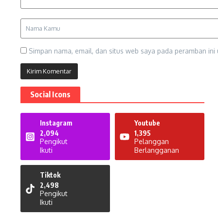
Simpan nama, email, dan situs web saya pada peramban ini 
Social Icons
Instagram
Youtube
2,094
1,395
Pengikut
Pelanggan
Ikuti
Berlangganan
Tiktok
2,498
Pengikut
Ikuti