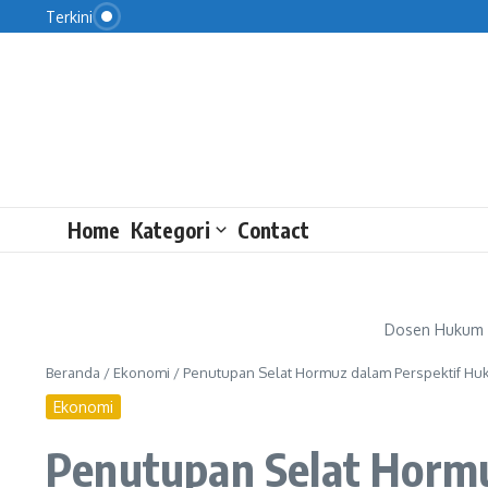
Lewati ke konten
Terkini
Nizam Dituntut 3 Tahun Penjara atas Tuduhan Ileg
Dapur MBG di 3T Dikebut Mulai Pekan Depan
Masalah di Balik Ekspor Ikan Papua
Home
Kategori
Contact
Dosen Hukum P
Beranda
/
Ekonomi
/
Penutupan Selat Hormuz dalam Perspektif Huk
Ekonomi
Penutupan Selat Hormu