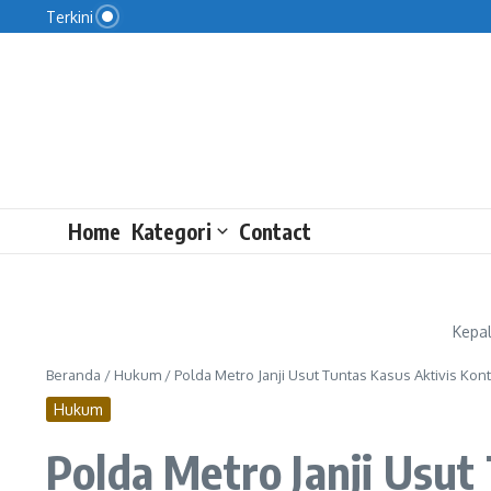
AFC Beri Lampu Hijau Jadwal Piala Presiden
Lewati ke konten
Terkini
KPK: Uang yang Dikembalikan Raja Juli Tak Sesuai
Figo Nilai Persija Kian Solid
Home
Kategori
Contact
Kepal
Beranda
/
Hukum
/
Polda Metro Janji Usut Tuntas Kasus Aktivis Kon
Hukum
Polda Metro Janji Usut