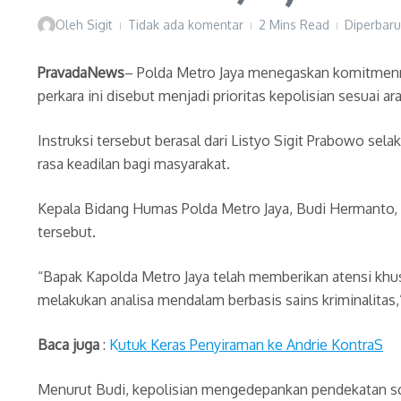
Oleh
Sigit
Tidak ada komentar
2 Mins Read
Diperbaru
PravadaNews
– Polda Metro Jaya menegaskan komitmenny
perkara ini disebut menjadi prioritas kepolisian sesuai ar
Instruksi tersebut berasal dari Listyo Sigit Prabowo sel
rasa keadilan bagi masyarakat.
Kepala Bidang Humas Polda Metro Jaya, Budi Hermanto, m
tersebut.
“Bapak Kapolda Metro Jaya telah memberikan atensi khusu
melakukan analisa mendalam berbasis sains kriminalitas,”
Baca juga
:
K
utuk Keras Penyiraman ke Andrie KontraS
Menurut Budi, kepolisian mengedepankan pendekatan scie