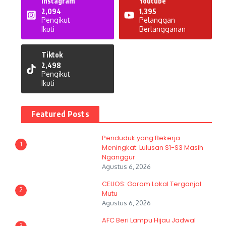
Instagram
Youtube
2,094
1,395
Pengikut
Pelanggan
Ikuti
Berlangganan
Tiktok
2,498
Pengikut
Ikuti
Featured Posts
Penduduk yang Bekerja
1
Meningkat: Lulusan S1-S3 Masih
Nganggur
Agustus 6, 2026
CELIOS: Garam Lokal Terganjal
2
Mutu
Agustus 6, 2026
AFC Beri Lampu Hijau Jadwal