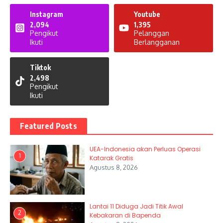
Instagram
Youtube
2,094
1,395
Pengikut
Pelanggan
Ikuti
Berlangganan
Tiktok
2,498
Pengikut
Ikuti
Featured Posts
UEA-Indonesia akan Perluas Operasi
1
Katarak Gratis
Agustus 8, 2026
Lantai 11 Diduga Jadi Titik Awal
2
Kebakaran di Bapenda