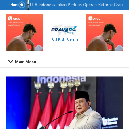
Lewati ke konten
UEA-Indonesia akan Perluas Operasi Katarak Gratis
Terkini
Saat Fakta Bersuara
Main Menu