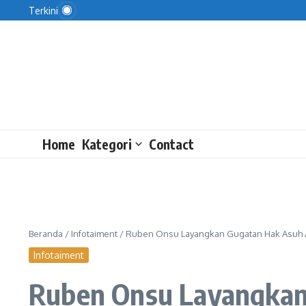
Lewati ke konten
Kata Legislator Ini Penyebab Jumlah Penganggura
Terkini
Pansus DPRD DKI Tinjau Pengelolaan Sampah di P
Ekspor Kuat belum Tutup Defisit Migas
Home
Kategori
Contact
Beranda
/
Infotaiment
/
Ruben Onsu Layangkan Gugatan Hak Asuh
Infotaiment
Ruben Onsu Layangkan