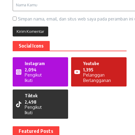
Simpan nama, email, dan situs web saya pada peramban ini 
Social Icons
Instagram
Youtube
2,094
1,395
Pengikut
Pelanggan
Ikuti
Berlangganan
Tiktok
2,498
Pengikut
Ikuti
Featured Posts