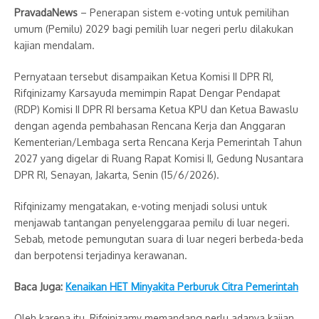
PravadaNews
– Penerapan sistem e-voting untuk pemilihan
umum (Pemilu) 2029 bagi pemilih luar negeri perlu dilakukan
kajian mendalam.
Pernyataan tersebut disampaikan Ketua Komisi II DPR RI,
Rifqinizamy Karsayuda memimpin Rapat Dengar Pendapat
(RDP) Komisi II DPR RI bersama Ketua KPU dan Ketua Bawaslu
dengan agenda pembahasan Rencana Kerja dan Anggaran
Kementerian/Lembaga serta Rencana Kerja Pemerintah Tahun
2027 yang digelar di Ruang Rapat Komisi II, Gedung Nusantara
DPR RI, Senayan, Jakarta, Senin (15/6/2026).
Rifqinizamy mengatakan, e-voting menjadi solusi untuk
menjawab tantangan penyelenggaraa pemilu di luar negeri.
Sebab, metode pemungutan suara di luar negeri berbeda-beda
dan berpotensi terjadinya kerawanan.
Baca Juga:
Kenaikan HET Minyakita Perburuk Citra Pemerintah
Oleh karena itu, Rifqinizamy memandang perlu adanya kajian