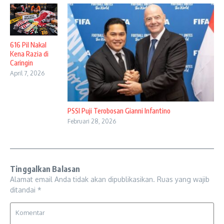
616 Pil Nakal
Kena Razia di
Caringin
April 7, 2026
PSSI Puji Terobosan Gianni Infantino
Februari 28, 2026
Tinggalkan Balasan
Alamat email Anda tidak akan dipublikasikan.
Ruas yang wajib
ditandai
*