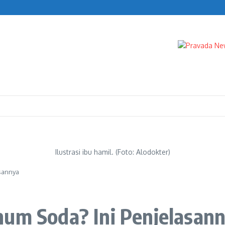
al Akses Server Indodax
Ilustrasi ibu hamil. (Foto: Alodokter)
sannya
num Soda? Ini Penjelasan