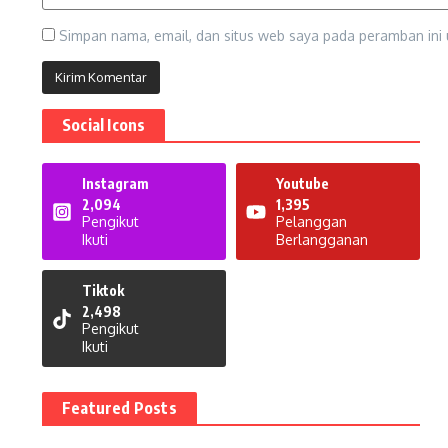
Simpan nama, email, dan situs web saya pada peramban ini 
Social Icons
Instagram
Youtube
2,094
1,395
Pengikut
Pelanggan
Ikuti
Berlangganan
Tiktok
2,498
Pengikut
Ikuti
Featured Posts