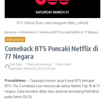
BTS Official (Foto: dok Instagram @bts_official)
Beranda
/
Infotaiment
/
Comeback BTS Puncaki Netflix di 77 Negara
Infotaiment
Comeback BTS Puncaki Netflix di
77 Negara
Oleh
Sigit
Tidak ada komentar
1 Mins Read
Diperbarui: Maret 24, 2026
6:00 am
PravadaNews
– Tayangan konser grup K-pop BTS bertajuk
BTS: The Comeback Live memuncaki daftar Netflix Top 10 di 77
negara. Data tersebut dirilis situs pelacak streaming FlixPatrol
pada Senin (22/3).