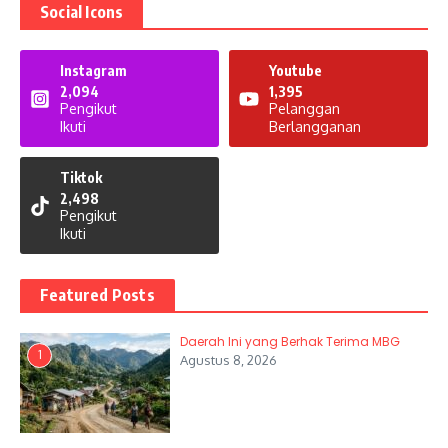
Social Icons
Instagram
Youtube
2,094
1,395
Pengikut
Pelanggan
Ikuti
Berlangganan
Tiktok
2,498
Pengikut
Ikuti
Featured Posts
Daerah Ini yang Berhak Terima MBG
1
Agustus 8, 2026