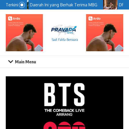
Lewati ke konten
Daerah Ini yang Berhak Terima MBG
DPR De
Terkini
Saat Fakta Bersuara
Main Menu