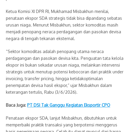
Ketua Komisi XI DPR RI, Mukhamad Misbakhun menilai,
penataan ekspor SDA strategis tidak bisa dipandang sebatas
urusan niaga. Menurut Misbakhun, sektor komoditas masih
menjadi penopang neraca perdagangan dan pasokan devisa
negara di tengah tekanan eksternal.
“Sektor komoditas adalah penopang utama neraca
perdagangan dan pasokan devisa kita. Penguatan tata kelola
ekspor ini bukan sekadar urusan niaga, melainkan intervensi
strategis untuk menutup potensi kebocoran dari praktik under
invoicing, transfer pricing, hingga ketidakoptimalan
penempatan devisa hasil ekspor,” ujar Misbakhun dalam
keterangan tertulis, Rabu (3/6/2026).
Baca Juga:
PT DSI Tak Ganggu Kegiatan Eksportir CPO
Penataan ekspor SDA, lanjut Misbakhun, dibutuhkan untuk
memperbaiki praktik transaksi yang berpotensi menggerus
basis penerimaan negara. Celah itu dapat muncul dari harga