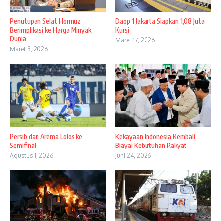
Penutupan Selat Hormuz
Daop 1 Jakarta Siapkan 1,08 Juta
Berimplikasi ke Harga Minyak
Kursi
Dunia
Maret 17, 2026
Maret 3, 2026
Persib dan Arema Lolos ke
Kekayaan Indonesia Kembali
Semifinal
Biayai Kebutuhan Rakyat
Agustus 1, 2026
Juni 24, 2026