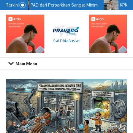
Lewati ke konten
PAD dari Perparkiran Sangat Minim
KPK Gel
Terkini
Saat Fakta Bersuara
Main Menu