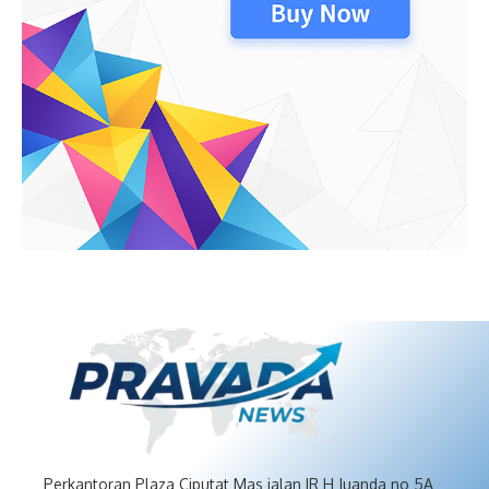
Perkantoran Plaza Ciputat Mas jalan IR H Juanda no 5A