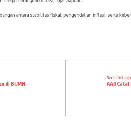
harga meningkat/inflasi,” ujar Sapuan.
angan antara stabilitas fiskal, pengendalian inflasi, serta ke
Berita Selanj
den di BUMN
AAJI Catat