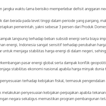
m jangka waktu lama berisiko memperlebar defisit anggaran ne
ak dan berada pada level tinggi dalam periode yang panjang, m
etapkan pemerintah, yakni sebesar 3 persen dari Produk Domes
 dampak langsung terhadap beban subsidi energi serta biaya i
 energi, Indonesia sangat sensitif terhadap perubahan harga 
r untuk menjaga stabilitas harga energi di dalam negeri, sehi
mbangan pasar energi global serta dampak konflik geopolitik
njaga stabilitas ekonomi nasional apabila harga minyak dunia 
enyesuaian terhadap kebijakan fiskal, termasuk pengendalian be
melakukan penyesuaian kebijakan perpajakan apabila tekanan t
gan negara sekaligus memastikan program pembangunan tetap 