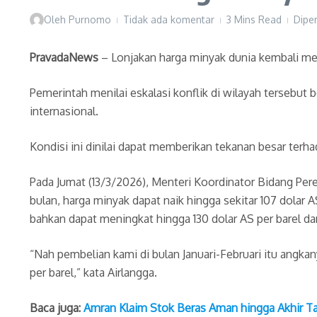
Oleh
Purnomo
Tidak ada komentar
3 Mins Read
Dipe
PravadaNews
– Lonjakan harga minyak dunia kembali me
Pemerintah menilai eskalasi konflik di wilayah tersebut
internasional.
Kondisi ini dinilai dapat memberikan tekanan besar terh
Pada Jumat (13/3/2026), Menteri Koordinator Bidang Per
bulan, harga minyak dapat naik hingga sekitar 107 dola
bahkan dapat meningkat hingga 130 dolar AS per barel dan 
“Nah pembelian kami di bulan Januari-Februari itu angkany
per barel,” kata Airlangga.
Baca juga:
Amran Klaim Stok Beras Aman hingga Akhir T