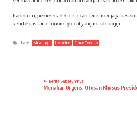
semua barang kebutuhan rumah tangga akan ada kenaikan 
Karena itu, pemerintah diharapkan terus menjaga keseimb
ketidakpastian ekonomi global yang masih tinggi.
Tag:
Airlangga
Headline
Timur Tengah
Berita Sebelumnya
Menakar Urgensi Utusan Khusus Presi