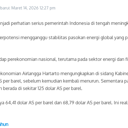
rbarui: Maret 14, 2026
12:27 pm
njadi perhatian serius pemerintah Indonesia di tengah mening
 berpotensi mengganggu stabilitas pasokan energi global yang
adap perekonomian nasional, terutama pada sektor energi dan fi
ekonomian Airlangga Hartarto mengungkapkan di sidang Kabinet
r AS per barel, sebelum kemudian kembali menurun. Sementara p
berada di sekitar 125 dolar AS per barel.
a 64,41 dolar AS per barel dan 68,79 dolar AS per barel. Ini rea
ahun