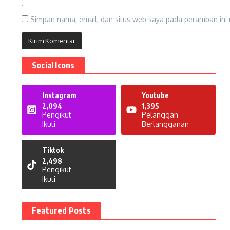
Simpan nama, email, dan situs web saya pada peramban ini 
Social Icons
Instagram
Youtube
2,094
1,395
Pengikut
Pelanggan
Ikuti
Berlangganan
Tiktok
2,498
Pengikut
Ikuti
Featured Posts