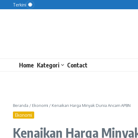
Lewati ke konten
Ekonom Usulkan Importir Serap Garam Lokal
Terkini
Saut Minta Kejagung Buka Gambaran Besar Kasus 
Cara OJK Mengawasi Pasar Kripto
Home
Kategori
Contact
Beranda
/
Ekonomi
/
Kenaikan Harga Minyak Dunia Ancam APBN
Ekonomi
Kenaikan Harga Minya