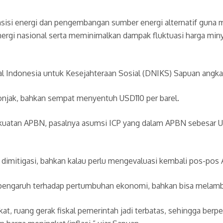
ansisi energi dan pengembangan sumber energi alternatif guna
nergi nasional serta meminimalkan dampak fluktuasi harga mi
l Indonesia untuk Kesejahteraan Sosial (DNIKS) Sapuan angka
njak, bahkan sempat menyentuh USD110 per barel.
ekuatan APBN, pasalnya asumsi ICP yang dalam APBN sebesar
u dimitigasi, bahkan kalau perlu mengevaluasi kembali pos-pos 
rpengaruh terhadap pertumbuhan ekonomi, bahkan bisa melamb
t, ruang gerak fiskal pemerintah jadi terbatas, sehingga berp