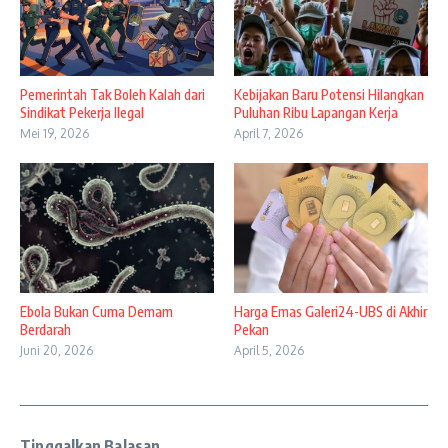
Pemerintah Tak Boleh Kalah dari
Kebijakan Baru Potensi Hilangkan
Sindikat Pekerja Ilegal
Puluhan Ribu Lapangan Kerja
Mei 19, 2026
April 7, 2026
Ebola Bukan Cuma Demam
Harga Emas Galeri24-UBS di Akhir
Berdarah
Pekan
Juni 20, 2026
April 5, 2026
Tinggalkan Balasan