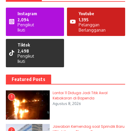
Instagram
Youtube
2,094
1,395
Pengikut
Pelanggan
Ikuti
Berlangganan
Tiktok
2,498
Pengikut
Ikuti
Featured Posts
Lantai 11 Diduga Jadi Titik Awal
1
Kebakaran di Bapenda
Agustus 8, 2026
Jawaban Kemendag soal Sprindik Baru
2