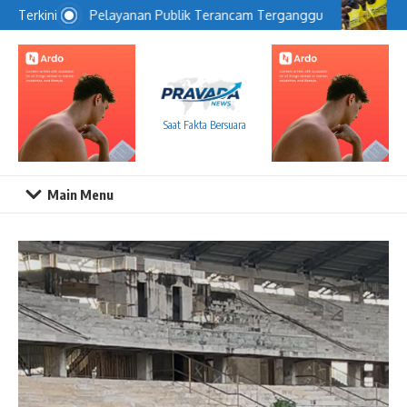
Lewati ke konten
Pelayanan Publik Terancam Terganggu
Bag
Terkini
Saat Fakta Bersuara
Main Menu