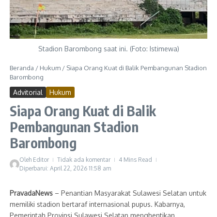
Stadion Barombong saat ini. (Foto: Istimewa)
Beranda
/
Hukum
/
Siapa Orang Kuat di Balik Pembangunan Stadion
Barombong
Advitorial
Hukum
Siapa Orang Kuat di Balik
Pembangunan Stadion
Barombong
Oleh
Editor
Tidak ada komentar
4 Mins Read
Diperbarui: April 22, 2026
11:58 am
PravadaNews
– Penantian Masyarakat Sulawesi Selatan untuk
memiliki stadion bertaraf internasional pupus. Kabarnya,
Pemerintah Provinsi Sulawesi Selatan menghentikan