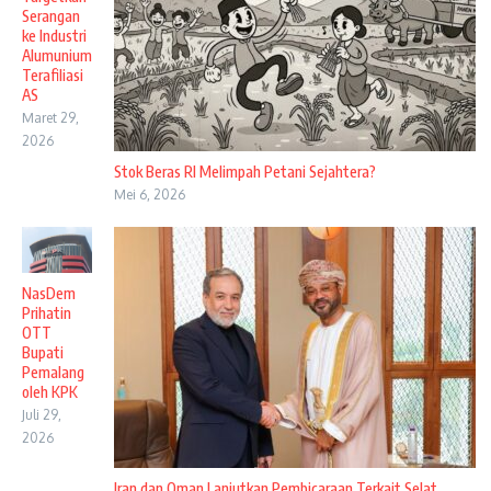
Serangan
ke Industri
Alumunium
Terafiliasi
AS
Maret 29,
2026
Stok Beras RI Melimpah Petani Sejahtera?
Mei 6, 2026
NasDem
Prihatin
OTT
Bupati
Pemalang
oleh KPK
Juli 29,
2026
Iran dan Oman Lanjutkan Pembicaraan Terkait Selat