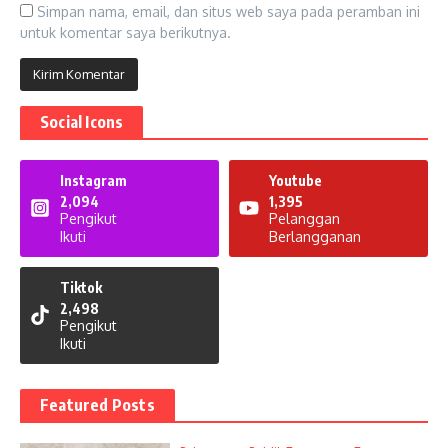
Simpan nama, email, dan situs web saya pada peramban ini
untuk komentar saya berikutnya.
Social Icons
Instagram
Youtube
2,094
1,395
Pengikut
Pelanggan
Ikuti
Berlangganan
Tiktok
2,498
Pengikut
Ikuti
Featured Posts