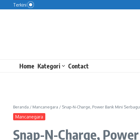
Perkuat Promosi Ekspor Lewat Film
Lewati ke konten
Terkini
Angkatan Bersenjata Iran Siap Hadapi Segala An
IHSG Menguat di Akhir Pekan
Home
Kategori
Contact
Beranda
/
Mancanegara
/
Snap-N-Charge, Power Bank Mini Serbag
Mancanegara
Snap-N-Charge, Power