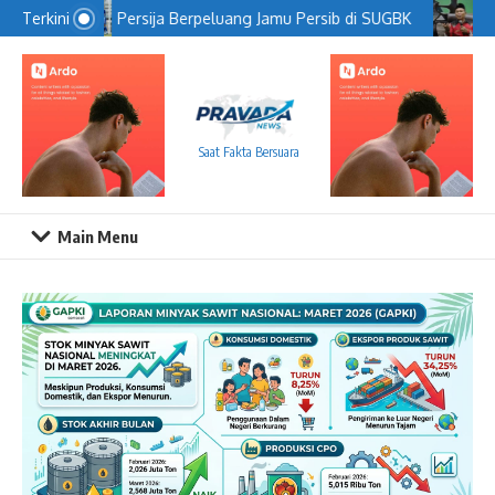
Lewati ke konten
Persija Berpeluang Jamu Persib di SUGBK
Terkini
Saat Fakta Bersuara
Main Menu