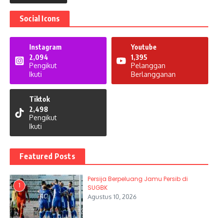
Social Icons
Instagram
Youtube
2,094
1,395
Pengikut
Pelanggan
Ikuti
Berlangganan
Tiktok
2,498
Pengikut
Ikuti
Featured Posts
Persija Berpeluang Jamu Persib di
1
SUGBK
Agustus 10, 2026