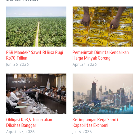
PSR Mandek? Sawit RI Bisa Rugi
Pemerintah Diminta Kendalikan
Rp70 Triliun
Harga Minyak Goreng
Juni 26, 2026
April 24, 2026
Obligasi Rp3,5 Triliun akan
Ketimpangan Kerja Soroti
Dibahas Banggar
Kapabilitas Ekonomi
Agustus 3, 2026
Juli 6, 2026