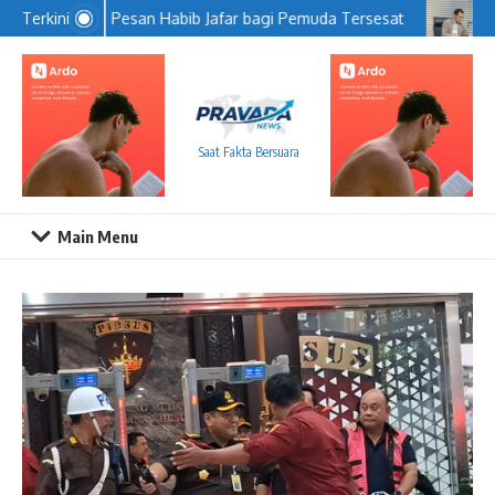
Lewati ke konten
Pesan Habib Jafar bagi Pemuda Tersesat
KP
Terkini
Saat Fakta Bersuara
Main Menu