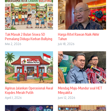
Tak Masuk 2 Bulan Siswa SD
Harga Ritel Rawan Naik Akhir
Pemalang Diduga Korban Bullying
Tahun
Mei 2, 2026
Juli 18, 2026
Agrinas Jalankan Operasional Awal
Mendag Maju-Mundur soal HET
Kopdes Merah Putih
Minyakita
April 1, 2026
Juni 12, 2026