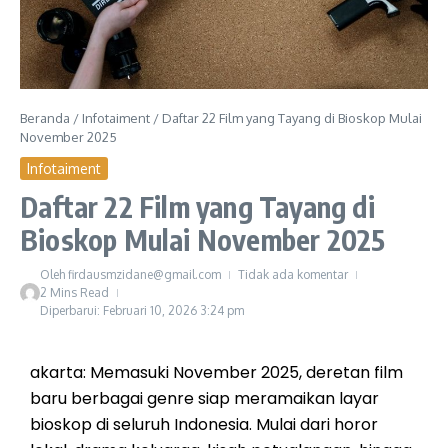
Beranda
/
Infotaiment
/
Daftar 22 Film yang Tayang di Bioskop Mulai
November 2025
Infotaiment
Daftar 22 Film yang Tayang di
Bioskop Mulai November 2025
Oleh
firdausmzidane@gmail.com
Tidak ada komentar
2 Mins Read
Diperbarui: Februari 10, 2026
3:24 pm
akarta: Memasuki November 2025, deretan film
baru berbagai genre siap meramaikan layar
bioskop di seluruh Indonesia. Mulai dari horor