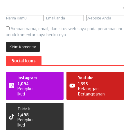
Simpan nama, email, dan situs web saya pada peramban ini
untuk komentar saya berikutnya.
Social Icons
Instagram
Youtube
2,094
1,395
Pengikut
Pelanggan
Ikuti
Berlangganan
Tiktok
2,498
Pengikut
Ikuti