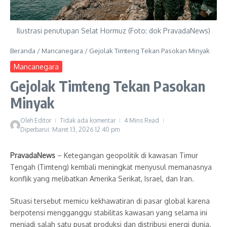
Ilustrasi penutupan Selat Hormuz (Foto: dok PravadaNews)
Beranda
/
Mancanegara
/
Gejolak Timteng Tekan Pasokan Minyak
Mancanegara
Gejolak Timteng Tekan Pasokan
Minyak
Oleh
Editor
Tidak ada komentar
4 Mins Read
Diperbarui: Maret 13, 2026
12:40 pm
PravadaNews
– Ketegangan geopolitik di kawasan Timur
Tengah (Timteng) kembali meningkat menyusul memanasnya
konflik yang melibatkan Amerika Serikat, Israel, dan Iran.
Situasi tersebut memicu kekhawatiran di pasar global karena
berpotensi mengganggu stabilitas kawasan yang selama ini
menjadi salah satu pusat produksi dan distribusi energi dunia.