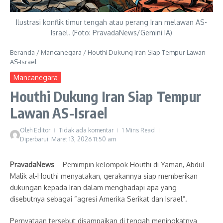
Ilustrasi konflik timur tengah atau perang Iran melawan AS-
Israel. (Foto: PravadaNews/Gemini IA)
Beranda
/
Mancanegara
/
Houthi Dukung Iran Siap Tempur Lawan
AS-Israel
Mancanegara
Houthi Dukung Iran Siap Tempur
Lawan AS-Israel
Oleh
Editor
Tidak ada komentar
1 Mins Read
Diperbarui: Maret 13, 2026
11:50 am
PravadaNews
– Pemimpin kelompok Houthi di Yaman, Abdul-
Malik al-Houthi menyatakan, gerakannya siap memberikan
dukungan kepada Iran dalam menghadapi apa yang
disebutnya sebagai “agresi Amerika Serikat dan Israel”.
Pernyataan tersebut disampaikan di tengah meningkatnya