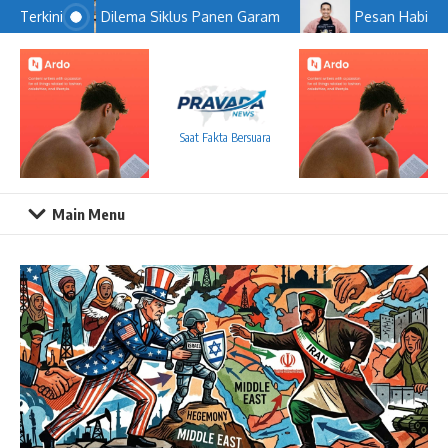
Lewati ke konten
Dilema Siklus Panen Garam
Pesan Habib Ja
Terkini
Saat Fakta Bersuara
Main Menu