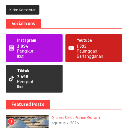
Social Icons
Instagram
Youtube
2,094
1,395
Pengikut
Pelanggan
Ikuti
Berlangganan
Tiktok
2,498
Pengikut
Ikuti
Featured Posts
Dilema Siklus Panen Garam
1
Agustus 7, 2026