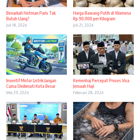
Benarkah Hotman Paris Tak
Harga Bawang Putih di Wamena
Butuh Uang?
Rp 90.000 per Kilogram
Juli 18, 2026
Juli 21, 2026
Insentif Motor Listrik Jangan
Kemenhaj Percepat Proses Visa
Cuma Dinikmati Kota Besar
Jemaah Haji
Mei 29, 2026
Februari 28, 2026