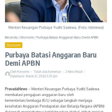
Menteri Keuangan Purbaya Yudhi Sadewa. (Foto: Istimewa)
Beranda
/
Ekonomi
/
Purbaya Batasi Anggaran Baru Demi APBN
Ekonomi
Purbaya Batasi Anggaran Baru
Demi APBN
Oleh
Purnomo
Tidak ada komentar
2 Mins Read
Diperbarui: Maret 21, 2026
5:01 pm
PravadaNews
– Menteri Keuangan Purbaya Yudhi Sadewa
membatasi pengajuan anggaran baru oleh
kementerian/lembaga (K/L) sebagai langkah menjaga
kesehatan Anggaran Pendapatan dan Belanja Negara (APBN)
di tengah meningkatnya ketidakpastian global akibat gejolak