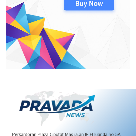
Perkantoran Plaza Ciputat Mas jalan IR H Juanda no 5A