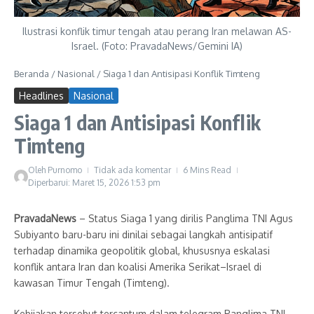
Ilustrasi konflik timur tengah atau perang Iran melawan AS-
Israel. (Foto: PravadaNews/Gemini IA)
Beranda
/
Nasional
/
Siaga 1 dan Antisipasi Konflik Timteng
Headlines
Nasional
Siaga 1 dan Antisipasi Konflik
Timteng
Oleh
Purnomo
Tidak ada komentar
6 Mins Read
Diperbarui: Maret 15, 2026
1:53 pm
PravadaNews
– Status Siaga 1 yang dirilis Panglima TNI Agus
Subiyanto baru-baru ini dinilai sebagai langkah antisipatif
terhadap dinamika geopolitik global, khususnya eskalasi
konflik antara Iran dan koalisi Amerika Serikat–Israel di
kawasan Timur Tengah (Timteng).
Kebijakan tersebut tercantum dalam telegram Panglima TNI