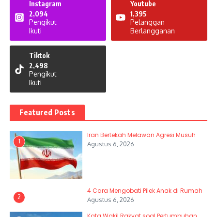
Instagram
Youtube
2,094
1,395
Pengikut
Pelanggan
Ikuti
Berlangganan
Tiktok
2,498
Pengikut
Ikuti
Featured Posts
Iran Bertekah Melawan Agresi Musuh
1
Agustus 6, 2026
4 Cara Mengobati Pilek Anak di Rumah
2
Agustus 6, 2026
Kata Wakil Rakyat soal Pertumbuhan