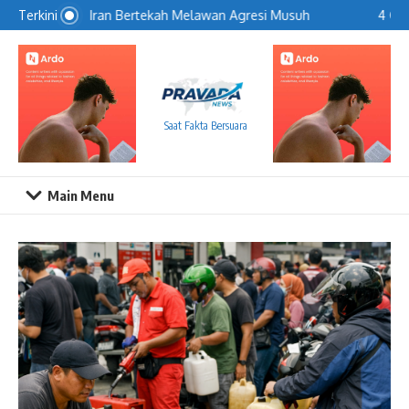
Lewati ke konten
Iran Bertekah Melawan Agresi Musuh
4 Car
Terkini
Saat Fakta Bersuara
Main Menu