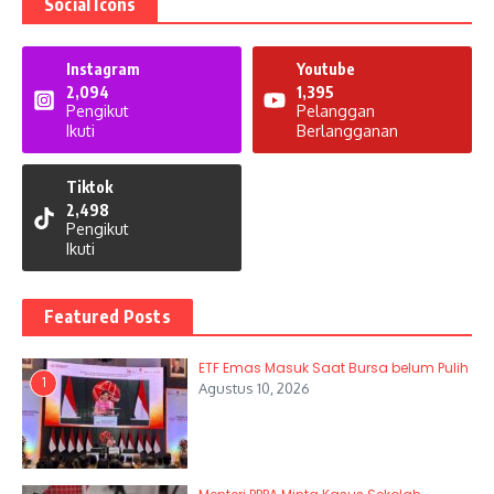
Social Icons
Instagram
Youtube
2,094
1,395
Pengikut
Pelanggan
Ikuti
Berlangganan
Tiktok
2,498
Pengikut
Ikuti
Featured Posts
ETF Emas Masuk Saat Bursa belum Pulih
1
Agustus 10, 2026