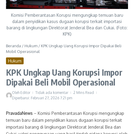
Komisi Pemberantasan Korupsi mengungkap temuan baru
dalam penyidikan kasus dugaan korupsi terkait importasi
barang di lingkungan Direktorat Jenderal Bea dan Cukai. (Foto:
KPK)
Beranda
/
Hukum
/
KPK Ungkap Uang Korupsi Impor Dipakai Beli
Mobil Operasional
Hukum
KPK Ungkap Uang Korupsi Impor
Dipakai Beli Mobil Operasional
Oleh
Editor
Tidak ada komentar
2 Mins Read
Diperbarui: Februari 27, 2026
7:21 pm
PravadaNews
– Komisi Pemberantasan Korupsi mengungkap
temuan baru dalam penyidikan kasus dugaan korupsi terkait
importasi barang di lingkungan Direktorat Jenderal Bea dan
Cukai, yakni penggunaan uang hasil tindak pidana korupsi oleh