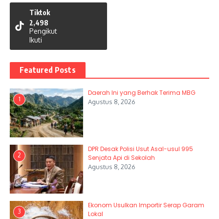
Tiktok
2,498
Pengikut
Ikuti
Featured Posts
Daerah Ini yang Berhak Terima MBG
1
Agustus 8, 2026
DPR Desak Polisi Usut Asal-usul 995
2
Senjata Api di Sekolah
Agustus 8, 2026
Ekonom Usulkan Importir Serap Garam
3
Lokal