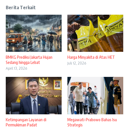
Berita Terkait
BMKG Prediksi Jakarta Hujan
Harga Minyakita di Atas HET
Sedang hingga Lebat
Juli 12, 2026
April 13, 2026
Ketimpangan Layanan di
Megawati-Prabowo Bahas Isu
Permukiman Padat
Strategis