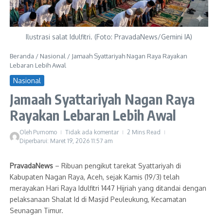
Ilustrasi salat Idulfitri. (Foto: PravadaNews/Gemini IA)
Beranda
/
Nasional
/
Jamaah Syattariyah Nagan Raya Rayakan
Lebaran Lebih Awal
Nasional
Jamaah Syattariyah Nagan Raya
Rayakan Lebaran Lebih Awal
Oleh
Purnomo
Tidak ada komentar
2 Mins Read
Diperbarui: Maret 19, 2026
11:57 am
PravadaNews
– Ribuan pengikut tarekat Syattariyah di
Kabupaten Nagan Raya, Aceh, sejak Kamis (19/3) telah
merayakan Hari Raya Idulfitri 1447 Hijriah yang ditandai dengan
pelaksanaan Shalat Id di Masjid Peuleukung, Kecamatan
Seunagan Timur.